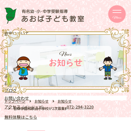
Menu
教室について
メッセージ
取り組み
eschooler
News
幼児
クラス
mentary school
小学生
クラス
お知らせ
ddle school
中学生
クラス
よくある質問
お知らせ
ブログ
お問い合わせ
トップページ
お知らせ
お知らせ
アクセス
072-294-3220
（パンジョ2F）
智辯学園和歌山小学校が2次募集❣️
無料体験はこちら