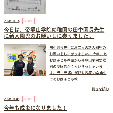
2026.07.14
NEWS
今日は、帝塚山学院幼稚園の田中園長先生
に新入園児のお願いしに参りました。
田中園長先生にお二人の新入園児の
お願いをしに参りました。 今年、あ
おば子ども教室から帝塚山学院幼稚
園の受験者が２人いらっしゃいま
す。 元、帝塚山学院幼稚園の卒業生
であおば子ども教...
続きを読む
2026.07.08
NEWS
今年も成虫になりました！