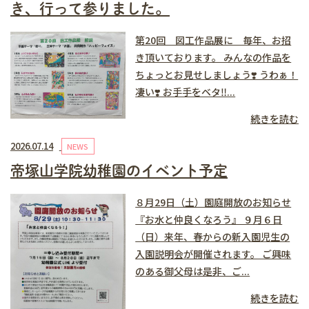
き、行って参りました。
第20回 図工作品展に 毎年、お招
き頂いております。 みんなの作品を
ちょっとお見せしましょう❣️ うわぁ！
凄い❣️ お手手をベタ‼️...
続きを読む
2026.07.14
NEWS
帝塚山学院幼稚園のイベント予定
８月29日（土）園庭開放のお知らせ
『お水と仲良くなろう』 ９月６日
（日）来年、春からの新入園児生の
入園説明会が開催されます。 ご興味
のある御父母は是非、ご...
続きを読む