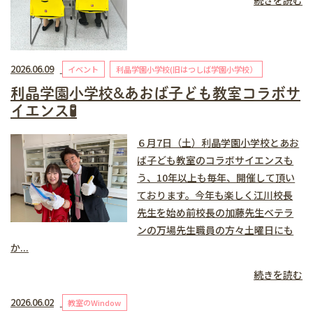
続きを読む
2026.06.09
イベント
利晶学園小学校(旧はつしば学園小学校）
利晶学園小学校&あおば子ども教室コラボサ
イエンス🧪
６月7日（土）利晶学園小学校とあお
ば子ども教室のコラボサイエンスも
う、10年以上も毎年、開催して頂い
ております。今年も楽しく江川校長
先生を始め前校長の加藤先生ベテラ
ンの万場先生職員の方々土曜日にも
か...
続きを読む
2026.06.02
教室のWindow