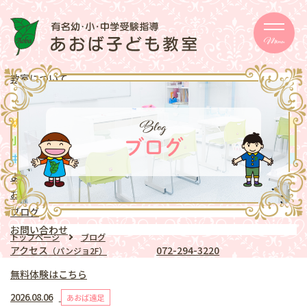
Menu
教室について
メッセージ
取り組み
eschooler
Blog
幼児
クラス
mentary school
小学生
クラス
ブログ
ddle school
中学生
クラス
よくある質問
お知らせ
ブログ
お問い合わせ
トップページ
ブログ
アクセス
072-294-3220
（パンジョ2F）
無料体験はこちら
2026.08.06
あおば遠足