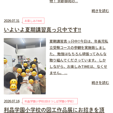
物！ 京都御苑の...
続きを読む
2026.07.31
お楽しみTIME
いよいよ夏期講習真っ只中です‼️
夏期講習真っ只中‼️今日は、年長児私
立受験コースの参観を実施致しまし
た。 勉強はもちろん頑張ってみんな
取り組んでくださっています。 しか
しながら、お楽しみTIMEは、なくせ
ません。 ...
続きを読む
2026.07.16
利晶学園小学校(旧はつしば学園小学校）
利晶学園小学校の図工作品展にお招きを頂