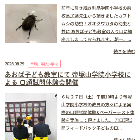
前年に引き続き利晶学園小学校の前
校長加藤先生から頂きましたカブト
ムシの幼虫！オオクワガタの幼虫と
共に あおば子ども教室の入り口に鎮
座ましましておられます。 朝一、...
続きを読む
2026.06.29
帝塚山学院小学校
あおば子ども教室にて 帝塚山学院小学校に
よる 口頭試問体験会開催
６月２７日（土）午前10時より帝塚
山学院小学校の教員の方々による実
際の口頭試問体験&ペーパーテスト体
験を実施して頂きました。 ①口頭試
問フィードバック子どもの口...