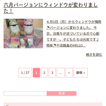
六月バージョンにウィンドウが変わりまし
た！
６月1日（月）からウィンドウが梅雨
☂️バージョンに変わりました。 今
日、台風🌀が近づいているので心配
ですが‥。子どもたちは元気です♪
雨傘☂️や淡路島のHELLO...
続きを読む
1 / 27
1
2
3
...
»
最後 »
検索
検索