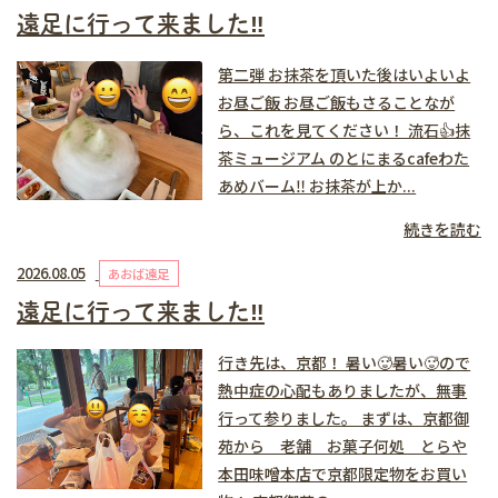
遠足に行って来ました‼️
第二弾 お抹茶を頂いた後はいよいよ
お昼ご飯 お昼ご飯もさることなが
ら、これを見てください！ 流石👍抹
茶ミュージアム のとにまるcafeわた
あめバーム‼️ お抹茶が上か...
続きを読む
2026.08.05
あおば遠足
遠足に行って来ました‼️
行き先は、京都！ 暑い🥵暑い🥵ので
熱中症の心配もありましたが、無事
行って参りました。 まずは、京都御
苑から 老舗 お菓子何処 とらや
本田味噌本店で京都限定物をお買い