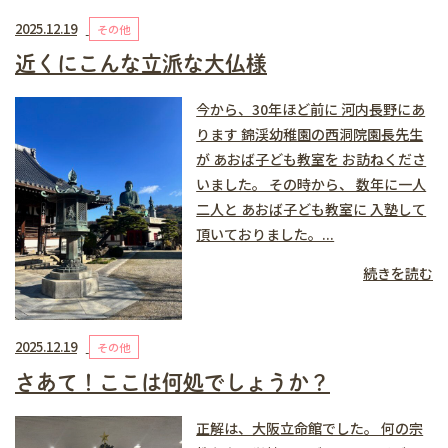
2025.12.19
その他
近くにこんな立派な大仏様
今から、30年ほど前に 河内長野にあ
ります 錦渓幼稚園の西洞院園長先生
が あおば子ども教室を お訪ねくださ
いました。 その時から、 数年に一人
二人と あおば子ども教室に 入塾して
頂いておりました。...
続きを読む
2025.12.19
その他
さあて！ここは何処でしょうか？
正解は、大阪立命館でした。 何の宗