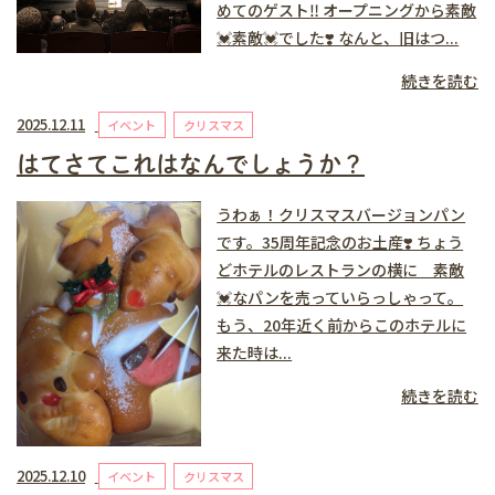
めてのゲスト‼️ オープニングから素敵
💓素敵💓でした❣️ なんと、旧はつ...
続きを読む
2025.12.11
イベント
クリスマス
はてさてこれはなんでしょうか？
うわぁ！クリスマスバージョンパン
です。35周年記念のお土産❣️ ちょう
どホテルのレストランの横に 素敵
💓なパンを売っていらっしゃって。
もう、20年近く前からこのホテルに
来た時は...
続きを読む
2025.12.10
イベント
クリスマス