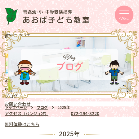
Menu
教室について
メッセージ
取り組み
eschooler
Blog
幼児
クラス
mentary school
小学生
クラス
ブログ
ddle school
中学生
クラス
よくある質問
お知らせ
ブログ
お問い合わせ
トップページ
ブログ
2025年
アクセス
072-294-3220
（パンジョ2F）
無料体験はこちら
2025年