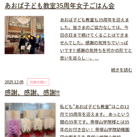
あおば子ども教室35周年女子ごはん会
あおば子ども教室も35周年を迎えま
した。皆さまのご協力なしでは、今
日の日まで続けてくることはできま
せんでした。感謝の気持ちでいっぱ
いです‼️ 感謝の気持ちを何かの形でと
思いを巡らし‥。 ...
続きを読む
2025.12.05
代表の想い
感謝、感謝、感謝‼️
私ども"あおば子ども教室"はこの12
月で35周年を迎えます。 あっという
間の35年です。帝塚山学院様とは35
年のお付き合い！ 帝塚山学院幼稚園