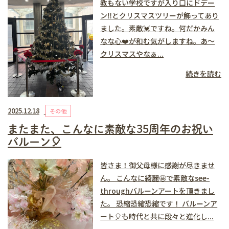
教もない学校ですが入り口にドデー
ン‼️とクリスマスツリーが飾ってあり
ました。素敵💓ですね。何だかみん
なな心❤️が和む気がしますね。あ〜
クリスマスやなぁ...
続きを読む
2025.12.18
その他
またまた、こんなに素敵な35周年のお祝い
バルーン🎈
皆さま！御父母様に感謝が尽きませ
ん。 こんなに綺麗🤩で素敵なsee-
throughバルーンアートを頂きまし
た。 恐縮恐縮恐縮です！ バルーンア
ート🎈も時代と共に段々と進化し...