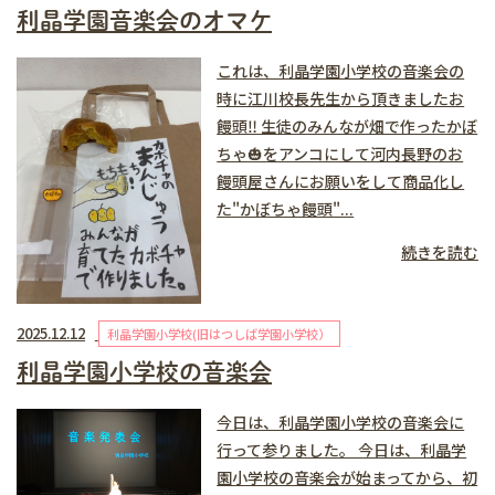
利晶学園音楽会のオマケ
これは、利晶学園小学校の音楽会の
時に江川校長先生から頂きましたお
饅頭‼️ 生徒のみんなが畑で作ったかぼ
ちゃ🎃をアンコにして河内長野のお
饅頭屋さんにお願いをして商品化し
た"かぼちゃ饅頭"...
続きを読む
2025.12.12
利晶学園小学校(旧はつしば学園小学校）
利晶学園小学校の音楽会
今日は、利晶学園小学校の音楽会に
行って参りました。 今日は、利晶学
園小学校の音楽会が始まってから、初