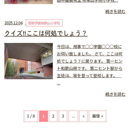
田中園長先生 帝塚山学院小学校...
続きを読む
2025.12.04
智辯学園和歌山小学校
クイズ‼️ここは何処でしょう？
今日は、用事で○○学園○○○校に
お伺い致しました。 さて、ここは何
処でしょう？に戻ります。 第一ヒン
ト和歌山県です。 第二ヒント駅から
生徒は、坂を登って登校します。
...
続きを読む
1 / 8
1
2
3
...
»
最後 »