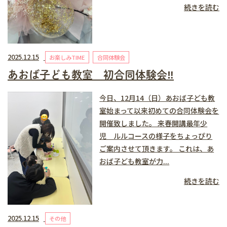
続きを読む
2025.12.15
お楽しみTIME
合同体験会
あおば子ども教室 初合同体験会‼️
今日、12月14（日）あおば子ども教
室始まって以来初めての合同体験会を
開催致しました。 来春開講最年少
児 ルルコースの様子をちょっぴり
ご案内させて頂きます。 これは、あ
おば子ども教室が力...
続きを読む
2025.12.15
その他