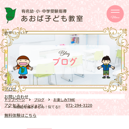
Menu
教室について
メッセージ
取り組み
eschooler
Blog
幼児
クラス
mentary school
小学生
クラス
ブログ
ddle school
中学生
クラス
よくある質問
お知らせ
ブログ
お問い合わせ
トップページ
ブログ
お楽しみTIME
アクセス
072-294-3220
（パンジョ2F）
似顔絵を描きました！似てる‼️
無料体験はこちら