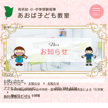
Menu
教室について
メッセージ
取り組み
eschooler
News
幼児
クラス
mentary school
小学生
クラス
お知らせ
ddle school
中学生
クラス
よくある質問
お知らせ
ブログ
お問い合わせ
トップページ
お知らせ
お知らせ
アクセス
072-294-3220
（パンジョ2F）
3/3帝塚山学院泉ヶ丘中学校・高等学校 井元副校長先生による「化学実
験イヴェント」を開催
無料体験はこちら