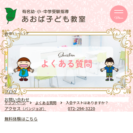
Menu
教室について
メッセージ
取り組み
eschooler
Question
幼児
クラス
mentary school
小学生
クラス
よくある質問
ddle school
中学生
クラス
よくある質問
お知らせ
ブログ
お問い合わせ
トップページ
よくある質問
入会テストはありますか？
アクセス
072-294-3220
（パンジョ2F）
無料体験はこちら