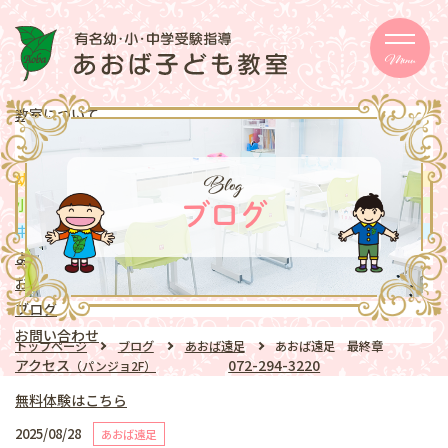
Menu
教室について
メッセージ
取り組み
eschooler
Blog
幼児
クラス
mentary school
小学生
クラス
ブログ
ddle school
中学生
クラス
よくある質問
お知らせ
ブログ
お問い合わせ
トップページ
ブログ
あおば遠足
あおば遠足 最終章
アクセス
072-294-3220
（パンジョ2F）
無料体験はこちら
2025/08/28
あおば遠足