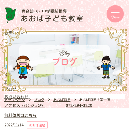
Menu
教室について
メッセージ
取り組み
eschooler
Blog
幼児
クラス
mentary school
小学生
クラス
ブログ
ddle school
中学生
クラス
よくある質問
お知らせ
ブログ
お問い合わせ
トップページ
ブログ
あおば遠足
あおば遠足！第一弾
アクセス
072-294-3220
（パンジョ2F）
無料体験はこちら
2022/11/14
あおば遠足