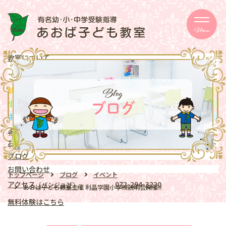
Menu
教室について
メッセージ
取り組み
eschooler
Blog
幼児
クラス
mentary school
小学生
クラス
ブログ
ddle school
中学生
クラス
よくある質問
お知らせ
ブログ
お問い合わせ
トップページ
ブログ
イベント
アクセス
072-294-3220
（パンジョ2F）
あおば子ども教室主催 利晶学園小学校説明会開催‼️
無料体験はこちら