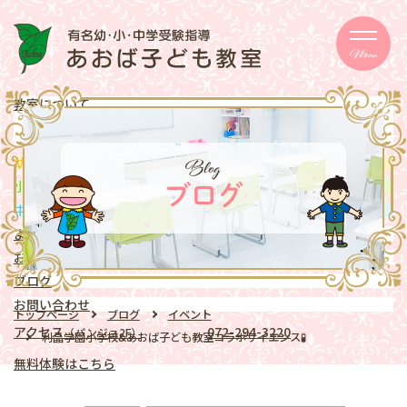
Menu
教室について
メッセージ
取り組み
eschooler
Blog
幼児
クラス
mentary school
小学生
クラス
ブログ
ddle school
中学生
クラス
よくある質問
お知らせ
ブログ
お問い合わせ
トップページ
ブログ
イベント
アクセス
072-294-3220
（パンジョ2F）
利晶学園小学校&あおば子ども教室コラボサイエンス🧪
無料体験はこちら