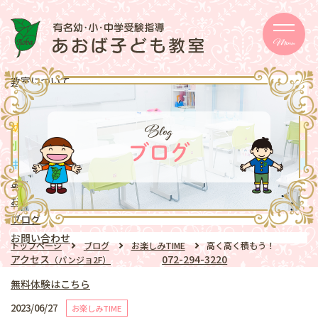
Menu
教室について
メッセージ
取り組み
eschooler
Blog
幼児
クラス
mentary school
小学生
クラス
ブログ
ddle school
中学生
クラス
よくある質問
お知らせ
ブログ
お問い合わせ
トップページ
ブログ
お楽しみTIME
高く高く積もう！
アクセス
072-294-3220
（パンジョ2F）
無料体験はこちら
2023/06/27
お楽しみTIME