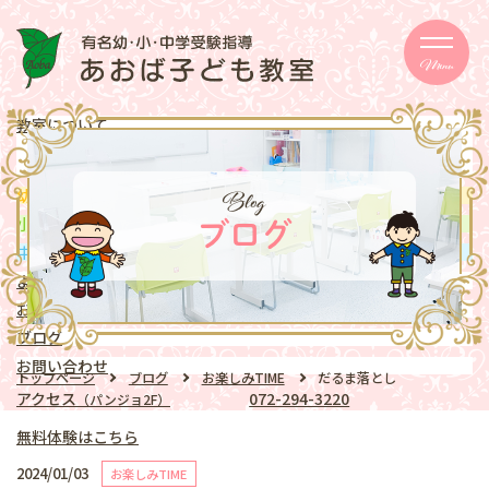
Menu
教室について
メッセージ
取り組み
eschooler
Blog
幼児
クラス
mentary school
小学生
クラス
ブログ
ddle school
中学生
クラス
よくある質問
お知らせ
ブログ
お問い合わせ
トップページ
ブログ
お楽しみTIME
だるま落とし
アクセス
072-294-3220
（パンジョ2F）
無料体験はこちら
2024/01/03
お楽しみTIME