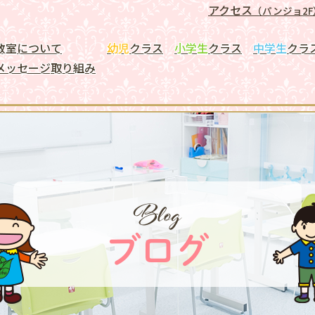
アクセス
（パンジョ2F
教室について
幼児
クラス
小学生
クラス
中学生
クラ
メッセージ
取り組み
Blog
ブログ