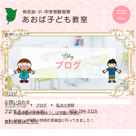
Menu
教室について
メッセージ
取り組み
eschooler
Blog
幼児
クラス
mentary school
小学生
クラス
ブログ
ddle school
中学生
クラス
よくある質問
お知らせ
ブログ
お問い合わせ
トップページ
ブログ
私立小学校
アクセス
072-294-3220
（パンジョ2F）
利晶学園小学校(旧はつしば学園小学校）
はつしば学園小学校の音楽会に行ってきました！
無料体験はこちら