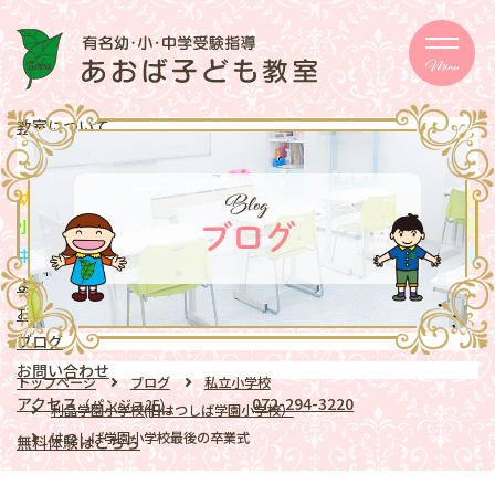
Menu
教室について
メッセージ
取り組み
eschooler
Blog
幼児
クラス
mentary school
小学生
クラス
ブログ
ddle school
中学生
クラス
よくある質問
お知らせ
ブログ
お問い合わせ
トップページ
ブログ
私立小学校
アクセス
072-294-3220
（パンジョ2F）
利晶学園小学校(旧はつしば学園小学校）
はつしば学園小学校最後の卒業式
無料体験はこちら