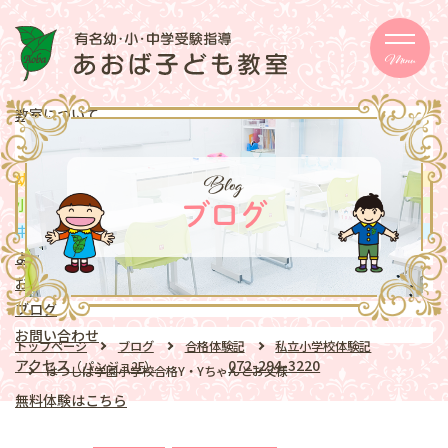
Menu
教室について
メッセージ
取り組み
eschooler
Blog
幼児
クラス
mentary school
小学生
クラス
ブログ
ddle school
中学生
クラス
よくある質問
お知らせ
ブログ
お問い合わせ
トップページ
ブログ
合格体験記
私立小学校体験記
アクセス
072-294-3220
（パンジョ2F）
はつしば学園小学校合格Y・Yちゃんとお父様
無料体験はこちら