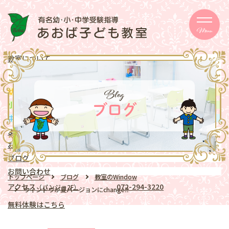
Menu
教室について
メッセージ
取り組み
eschooler
Blog
幼児
クラス
mentary school
小学生
クラス
ブログ
ddle school
中学生
クラス
よくある質問
お知らせ
ブログ
お問い合わせ
トップページ
ブログ
教室のWindow
アクセス
072-294-3220
（パンジョ2F）
ウィンドウが夏バージョンにchange‼️
無料体験はこちら