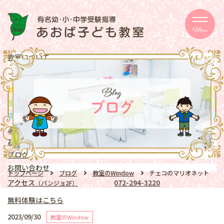
Menu
教室について
メッセージ
取り組み
eschooler
Blog
幼児
クラス
mentary school
小学生
クラス
ブログ
ddle school
中学生
クラス
よくある質問
お知らせ
ブログ
お問い合わせ
トップページ
ブログ
教室のWindow
チェコのマリオネット
アクセス
072-294-3220
（パンジョ2F）
無料体験はこちら
2023/09/30
教室のWindow