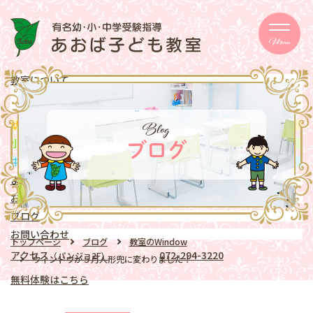
Menu
教室について
メッセージ
取り組み
eschooler
Blog
幼児
クラス
mentary school
小学生
クラス
ブログ
ddle school
中学生
クラス
よくある質問
お知らせ
ブログ
お問い合わせ
トップページ
ブログ
教室のWindow
アクセス
072-294-3220
（パンジョ2F）
ウィンドウが５月人形兜に変わりました！
無料体験はこちら